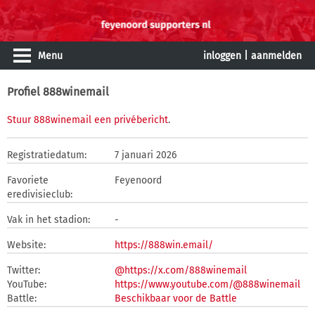
Menu
inloggen
|
aanmelden
Profiel 888winemail
Stuur 888winemail een privébericht
.
Registratiedatum:
7 januari 2026
Favoriete
Feyenoord
eredivisieclub:
Vak in het stadion:
-
Website:
https://888win.email/
Twitter:
@https://x.com/888winemail
YouTube:
https://www.youtube.com/@888winemail
Battle:
Beschikbaar voor de Battle