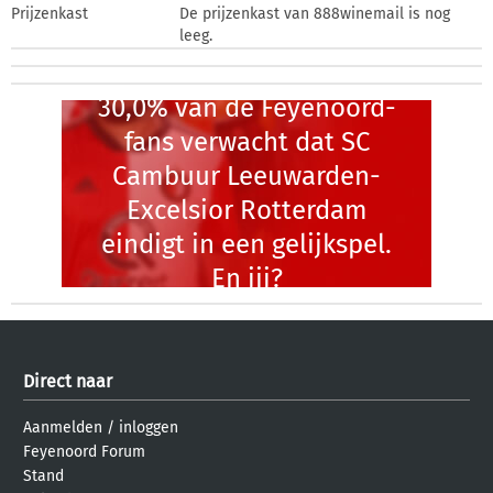
Prijzenkast
De prijzenkast van 888winemail is nog
leeg.
30,0% van de Feyenoord-
fans verwacht dat SC
Cambuur Leeuwarden-
Excelsior Rotterdam
eindigt in een gelijkspel.
En jij?
Direct naar
Aanmelden
/
inloggen
Feyenoord Forum
Stand