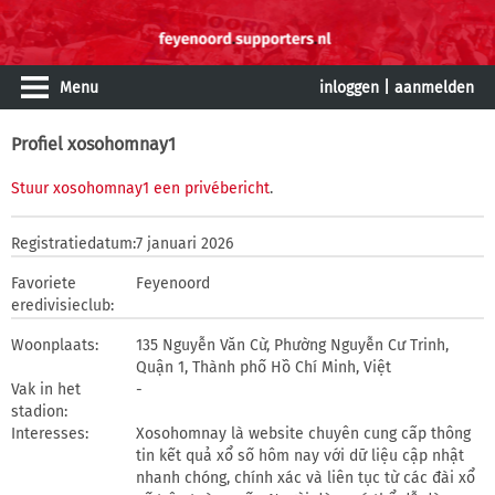
Menu
inloggen
|
aanmelden
Profiel xosohomnay1
Stuur xosohomnay1 een privébericht
.
Registratiedatum:
7 januari 2026
Favoriete
Feyenoord
eredivisieclub:
Woonplaats:
135 Nguyễn Văn Cừ, Phường Nguyễn Cư Trinh,
Quận 1, Thành phố Hồ Chí Minh, Việt
Vak in het
-
stadion:
Interesses:
Xosohomnay là website chuyên cung cấp thông
tin kết quả xổ số hôm nay với dữ liệu cập nhật
nhanh chóng, chính xác và liên tục từ các đài xổ