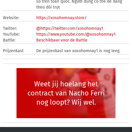
số trên toàn quốc. Người dùng có thể dễ dàng
theo dõi trực
Website:
https://xosohomnay.store/
Twitter:
@https://twitter.com/xosohomnay1
YouTube:
https://www.youtube.com/@xosohomnay1
Battle:
Beschikbaar voor de Battle
Prijzenkast
De prijzenkast van xosohomnay1 is nog leeg.
Weet jij hoelang het
contract van Nacho Ferri
nog loopt? Wij wel.