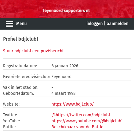
Menu
inloggen
|
aanmelden
Profiel bdjlclub1
Stuur bdjlclub1 een privébericht
.
Registratiedatum:
6 januari 2026
Favoriete eredivisieclub:
Feyenoord
Vak in het stadion:
-
Geboortedatum:
4 maart 1998
Website:
https://www.bdjl.club/
Twitter:
@https://twitter.com/bdjlclub1
YouTube:
https://www.youtube.com/@bdjlclub1
Battle:
Beschikbaar voor de Battle