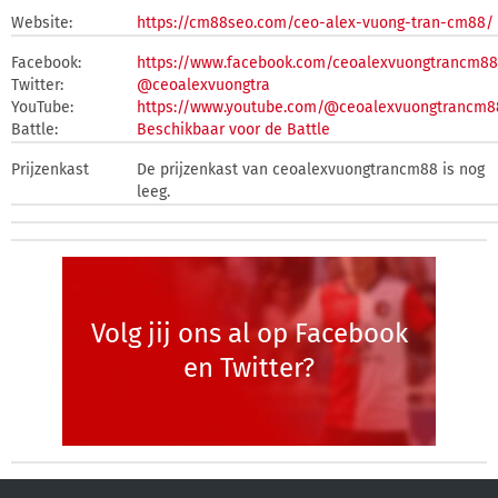
Website:
https://cm88seo.com/ceo-alex-vuong-tran-cm88/
Facebook:
https://www.facebook.com/ceoalexvuongtrancm88
Twitter:
@ceoalexvuongtra
YouTube:
https://www.youtube.com/@ceoalexvuongtrancm8
Battle:
Beschikbaar voor de Battle
Prijzenkast
De prijzenkast van ceoalexvuongtrancm88 is nog
leeg.
Volg jij ons al op Facebook
en Twitter?