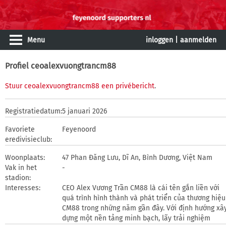
Menu
inloggen
|
aanmelden
Profiel ceoalexvuongtrancm88
Stuur ceoalexvuongtrancm88 een privébericht
.
Registratiedatum:
5 januari 2026
Favoriete
Feyenoord
eredivisieclub:
Woonplaats:
47 Phan Đăng Lưu, Dĩ An, Bình Dương, Việt Nam
Vak in het
-
stadion:
Interesses:
CEO Alex Vương Trần CM88 là cái tên gắn liền với
quá trình hình thành và phát triển của thương hiệu
CM88 trong những năm gần đây. Với định hướng xâ
dựng một nền tảng minh bạch, lấy trải nghiệm