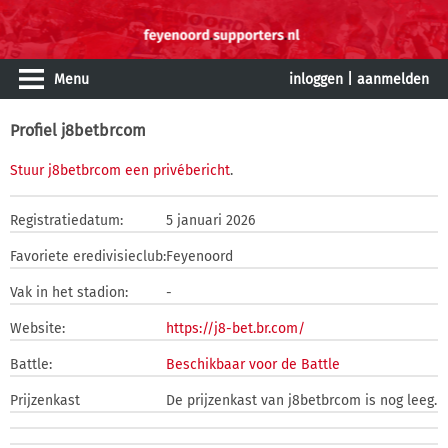
Menu
inloggen
|
aanmelden
Profiel j8betbrcom
Stuur j8betbrcom een privébericht
.
Registratiedatum:
5 januari 2026
Favoriete eredivisieclub:
Feyenoord
Vak in het stadion:
-
Website:
https://j8-bet.br.com/
Battle:
Beschikbaar voor de Battle
Prijzenkast
De prijzenkast van j8betbrcom is nog leeg.