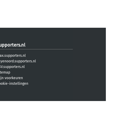
upporters.nl
ax.supporters.nl
eyenoord.supporters.nl
V.supporters.nl
itemap
ijn voorkeuren
ookie-instellingen