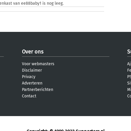
zenkast van ee88baby1 is nog leeg.
Over ons
S
Voor webmasters
Aj
Disclaimer
F
Privacy
PS
Adverteren
S
Partnerberichten
M
Contact
C