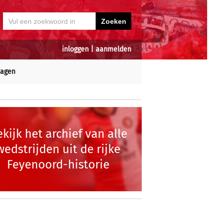
inloggen
|
aanmelden
dagen
kijk het archief van alle
wedstrijden uit de rijke
Feyenoord-historie