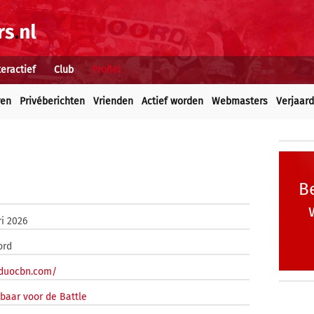
teractief
Club
Profiel
ren
Privéberichten
Vrienden
Actief worden
Webmasters
Verjaar
Be
ri 2026
ord
/duocbn.com/
baar voor de Battle