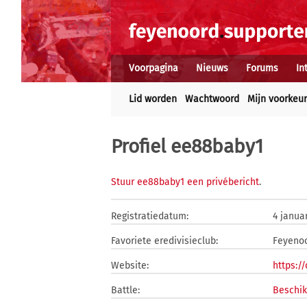
Voorpagina
Nieuws
Forums
In
Lid worden
Wachtwoord
Mijn voorkeu
Profiel ee88baby1
Stuur ee88baby1 een privébericht
.
Registratiedatum:
4 janua
Favoriete eredivisieclub:
Feyeno
Website:
https:/
Battle:
Beschik