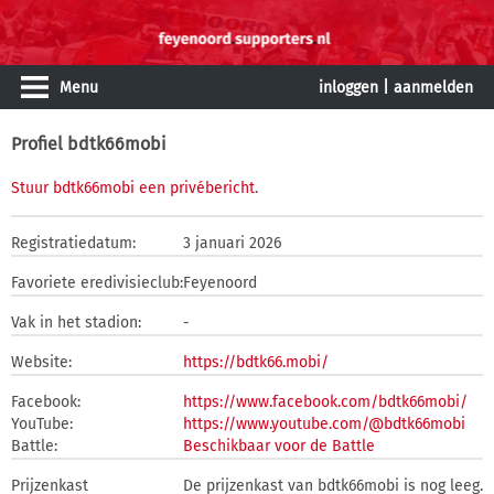
Menu
inloggen
|
aanmelden
Profiel bdtk66mobi
Stuur bdtk66mobi een privébericht
.
Registratiedatum:
3 januari 2026
Favoriete eredivisieclub:
Feyenoord
Vak in het stadion:
-
Website:
https://bdtk66.mobi/
Facebook:
https://www.facebook.com/bdtk66mobi/
YouTube:
https://www.youtube.com/@bdtk66mobi
Battle:
Beschikbaar voor de Battle
Prijzenkast
De prijzenkast van bdtk66mobi is nog leeg.