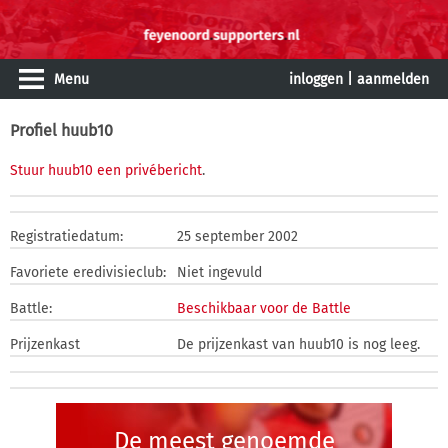
Menu
inloggen
|
aanmelden
Profiel huub10
Stuur huub10 een privébericht
.
Registratiedatum:
25 september 2002
Favoriete eredivisieclub:
Niet ingevuld
Battle:
Beschikbaar voor de Battle
Prijzenkast
De prijzenkast van huub10 is nog leeg.
De meest genoemde