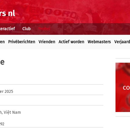
teractief
Club
Profiel
ren
Privéberichten
Vrienden
Actief worden
Webmasters
Verjaar
ne
co
er 2025
h, Việt Nam
992