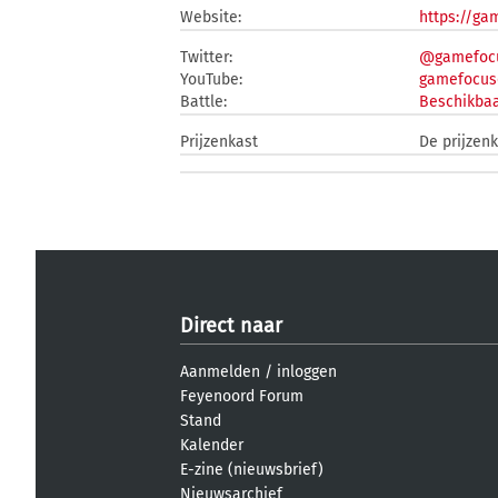
Website:
https://ga
Twitter:
@gamefocu
YouTube:
gamefocus
Battle:
Beschikbaa
Prijzenkast
De prijzen
Direct naar
Aanmelden
/
inloggen
Feyenoord Forum
Stand
Kalender
E-zine (nieuwsbrief)
Nieuwsarchief