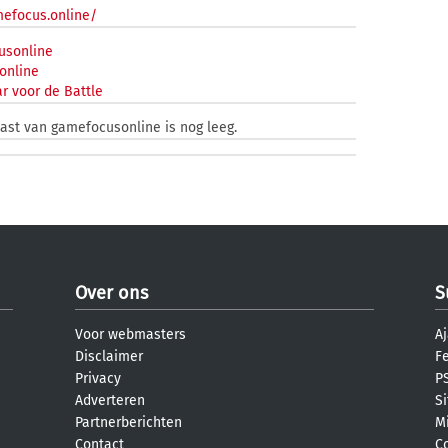
mefocus.online/
sonline
online
r voor de Battle
kast van gamefocusonline is nog leeg.
Over ons
S
Voor webmasters
Aj
Disclaimer
F
Privacy
PS
Adverteren
S
Partnerberichten
M
Contact
C