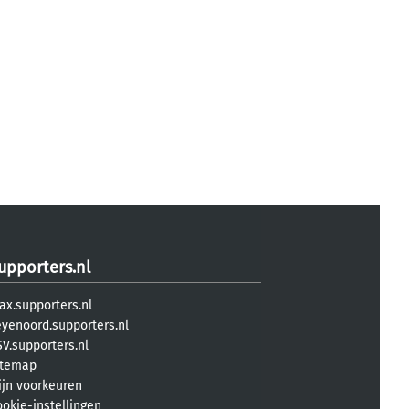
upporters.nl
ax.supporters.nl
eyenoord.supporters.nl
V.supporters.nl
itemap
ijn voorkeuren
ookie-instellingen