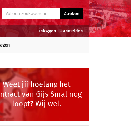
inloggen
|
aanmelden
dagen
Weet jij hoelang het
ntract van Gijs Smal nog
loopt? Wij wel.