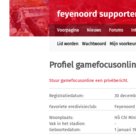
Voorpagina
Nieuws
Forums
In
Lid worden
Wachtwoord
Mijn voorkeu
Profiel gamefocusonli
Stuur gamefocusonline een privébericht
.
Registratiedatum:
30 decemb
Favoriete eredivisieclub:
Feyenoord
Woonplaats:
Hồ Chí Min
Vak in het stadion:
-
Geboortedatum:
1 januari 1