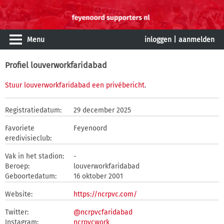
Menu
inloggen
|
aanmelden
Profiel louverworkfaridabad
Stuur louverworkfaridabad een privébericht
.
Registratiedatum:
29 december 2025
Favoriete
Feyenoord
eredivisieclub:
Vak in het stadion:
-
Beroep:
louverworkfaridabad
Geboortedatum:
16 oktober 2001
Website:
https://ncrpvc.com/
Twitter:
@ncrpvcfaridabad
Instagram:
ncrpvcwork