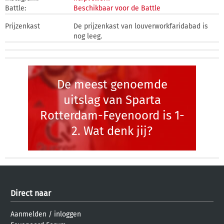
Battle:
Beschikbaar voor de Battle
Prijzenkast
De prijzenkast van louverworkfaridabad is
nog leeg.
De meest genoemde
uitslag van Sparta
Rotterdam-Feyenoord is 1-
2. Wat denk jij?
Direct naar
Aanmelden
/
inloggen