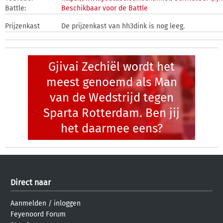
Battle:
Beschikbaar voor de Battle
Prijzenkast
De prijzenkast van hh3dink is nog leeg.
Gjivai Zechiël wordt het
meest genoemd als Man
van de Wedstrijd tegen
Sparta Rotterdam. Ben jij
het daarmee eens?
Direct naar
Aanmelden
/
inloggen
Feyenoord Forum