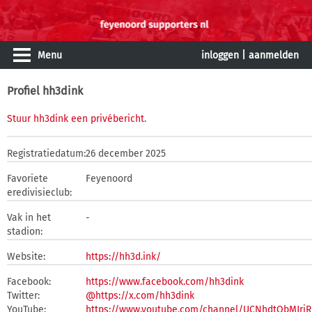
Menu
inloggen
|
aanmelden
Profiel hh3dink
Stuur hh3dink een privébericht
.
Registratiedatum:
26 december 2025
Favoriete
Feyenoord
eredivisieclub:
Vak in het
-
stadion:
Website:
https://hh3d.ink/
Facebook:
https://www.facebook.com/hh3dink
Twitter:
@https://x.com/hh3dink
YouTube:
https://www.youtube.com/channel/UCNhdtObMJrj