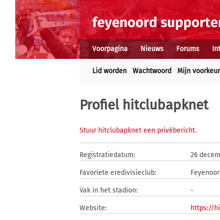
Voorpagina
Nieuws
Forums
In
Lid worden
Wachtwoord
Mijn voorkeu
Profiel hitclubapknet
Stuur hitclubapknet een privébericht
.
Registratiedatum:
26 decem
Favoriete eredivisieclub:
Feyenoor
Vak in het stadion:
-
Website:
https://h