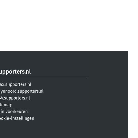
upporters.nl
ax.supporters.nl
eyenoord.supporters.nl
V.supporters.nl
itemap
ijn voorkeuren
ookie-instellingen