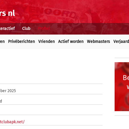
teractief
Club
Profiel
ren
Privéberichten
Vrienden
Actief worden
Webmasters
Verjaar
Be
ber 2025
d
itclubapk.net/