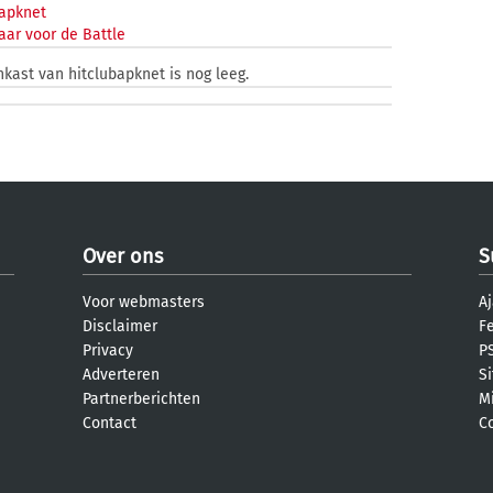
apknet
aar voor de Battle
nkast van hitclubapknet is nog leeg.
Over ons
S
Voor webmasters
Aj
Disclaimer
F
Privacy
PS
Adverteren
S
Partnerberichten
M
Contact
C