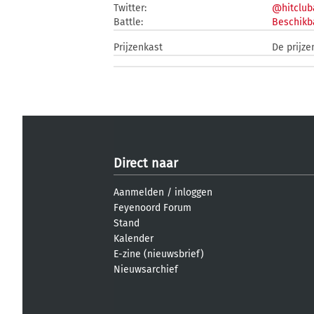
Twitter:
@hitclub
Battle:
Beschikb
Prijzenkast
De prijze
Direct naar
Aanmelden
/
inloggen
Feyenoord Forum
Stand
Kalender
E-zine (nieuwsbrief)
Nieuwsarchief