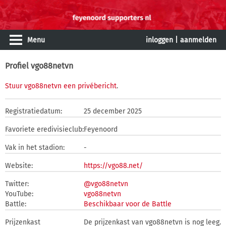
Menu
inloggen
|
aanmelden
Profiel vgo88netvn
Stuur vgo88netvn een privébericht
.
Registratiedatum:
25 december 2025
Favoriete eredivisieclub:
Feyenoord
Vak in het stadion:
-
Website:
https://vgo88.net/
Twitter:
@vgo88netvn
YouTube:
vgo88netvn
Battle:
Beschikbaar voor de Battle
Prijzenkast
De prijzenkast van vgo88netvn is nog leeg.