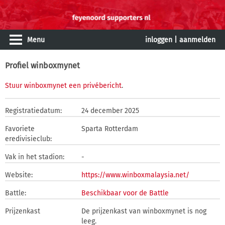
Menu
inloggen
|
aanmelden
Profiel winboxmynet
Stuur winboxmynet een privébericht
.
Registratiedatum:
24 december 2025
Favoriete
Sparta Rotterdam
eredivisieclub:
Vak in het stadion:
-
Website:
https://www.winboxmalaysia.net/
Battle:
Beschikbaar voor de Battle
Prijzenkast
De prijzenkast van winboxmynet is nog
leeg.