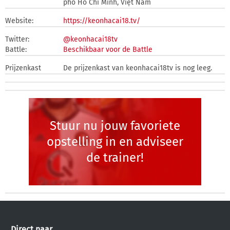
phố Hồ Chí Minh, Việt Nam
Website:
https://keonhacai18.tv/
Twitter:
@keonhacai18tv
Battle:
Beschikbaar voor de Battle
Prijzenkast
De prijzenkast van keonhacai18tv is nog leeg.
Stuur nu jouw favoriete
opstelling in en adviseer
de trainer!
Direct naar