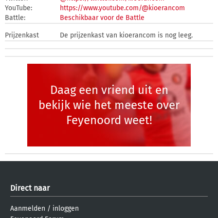
YouTube:
https://www.youtube.com/@kioerancom
Battle:
Beschikbaar voor de Battle
Prijzenkast
De prijzenkast van kioerancom is nog leeg.
Daag een vriend uit en
bekijk wie het meeste over
Feyenoord weet!
Direct naar
Aanmelden
/
inloggen