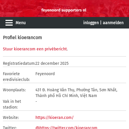
Menu
inloggen
|
aanmelden
Profiel kioerancom
Stuur kioerancom een privébericht
.
Registratiedatum:
22 december 2025
Favoriete
Feyenoord
eredivisieclub:
Woonplaats:
431 Đ. Hoàng Văn Thụ, Phường Tân, Sơn Nhất,
Thành phố Hồ Chí Minh, Việt Nam
Vak in het
-
stadion:
Website:
https://kioeran.com/
Twitter:
@https://twitter.com/kioerancom