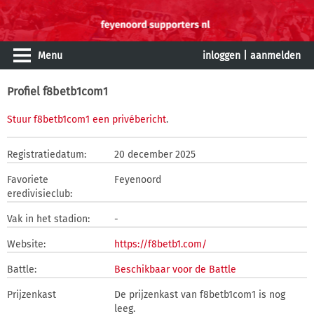
Menu
inloggen
|
aanmelden
Profiel f8betb1com1
Stuur f8betb1com1 een privébericht
.
Registratiedatum:
20 december 2025
Favoriete
Feyenoord
eredivisieclub:
Vak in het stadion:
-
Website:
https://f8betb1.com/
Battle:
Beschikbaar voor de Battle
Prijzenkast
De prijzenkast van f8betb1com1 is nog
leeg.