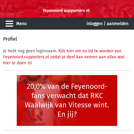
Menu
inloggen
|
aanmelden
Profiel
Je hebt nog geen loginnaam.
Klik hier om nu lid te worden van
Feyenoord.supporters.nl zodat je deel kan nemen aan alles wat
hier te doen is!
20,0% van de Feyenoord-
fans verwacht dat RKC
Waalwijk van Vitesse wint.
En jij?