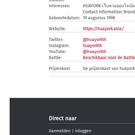
Interesses:
HUAYORK เว็บหวยออนไลน์ครบ
Contact Information: Bran
Geboortedatum:
19 augustus 1998
Website:
https://huayork.asia/
Twitter:
@huayorkth
Instagram:
huayorkth
YouTube:
@huayorkth
Battle:
Beschikbaar voor de Battl
Prijzenkast
De prijzenkast van huayorkt
Direct naar
Aanmelden
/
inloggen