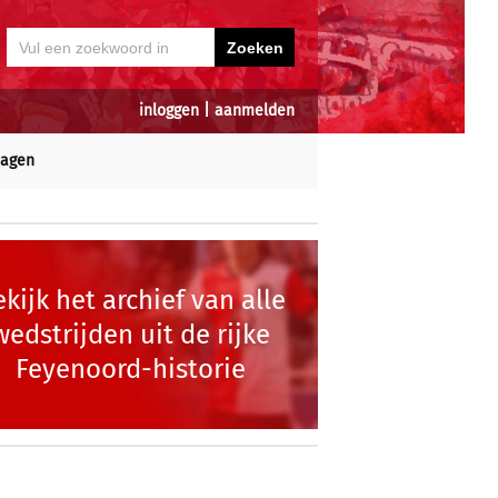
inloggen
|
aanmelden
dagen
kijk het archief van alle
wedstrijden uit de rijke
Feyenoord-historie