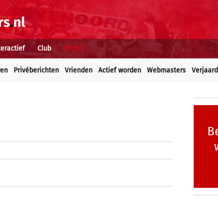
teractief
Club
Profiel
ren
Privéberichten
Vrienden
Actief worden
Webmasters
Verjaar
Be