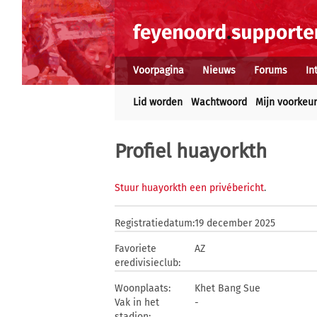
Voorpagina
Nieuws
Forums
In
Lid worden
Wachtwoord
Mijn voorkeu
Profiel huayorkth
Stuur huayorkth een privébericht
.
Registratiedatum:
19 december 2025
Favoriete
AZ
eredivisieclub:
Woonplaats:
Khet Bang Sue
Vak in het
-
stadion: