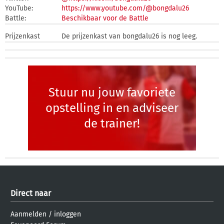
YouTube:
https://www.youtube.com/@bongdalu26
Battle:
Beschikbaar voor de Battle
Prijzenkast
De prijzenkast van bongdalu26 is nog leeg.
Stuur nu jouw favoriete
opstelling in en adviseer
de trainer!
Direct naar
Aanmelden
/
inloggen