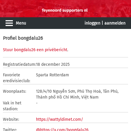
Menu
inloggen
|
aanmelden
Profiel bongdalu26
Stuur bongdalu26 een privébericht
.
Registratiedatum:
18 december 2025
Favoriete
Sparta Rotterdam
eredivisieclub:
Woonplaats:
128/4/10 Nguyễn Sơn, Phú Thọ Hoà, Tân Phú,
Thành phố Hồ Chí Minh, Việt Nam
Vak in het
-
stadion:
Website:
https://wattyldimet.com/
Twitter:
@https://x.com/bongdalu26