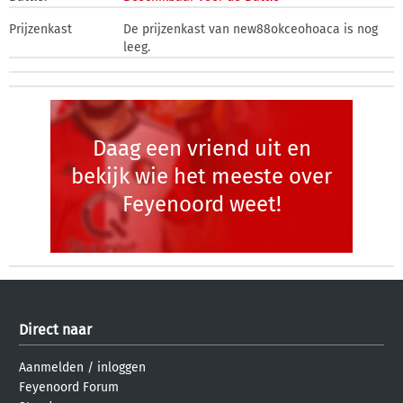
Prijzenkast
De prijzenkast van new88okceohoaca is nog
leeg.
Daag een vriend uit en
bekijk wie het meeste over
Feyenoord weet!
Direct naar
Aanmelden
/
inloggen
Feyenoord Forum