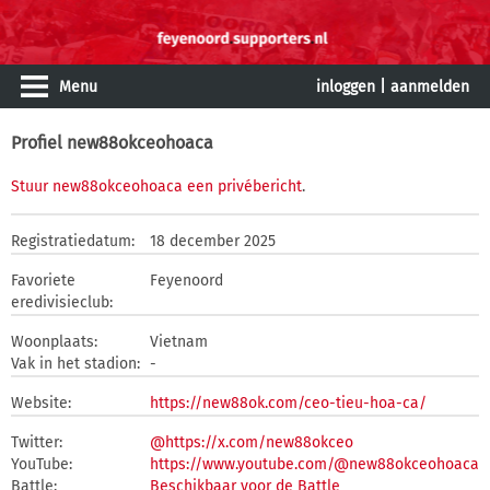
Menu
inloggen
|
aanmelden
Profiel new88okceohoaca
Stuur new88okceohoaca een privébericht
.
Registratiedatum:
18 december 2025
Favoriete
Feyenoord
eredivisieclub:
Woonplaats:
Vietnam
Vak in het stadion:
-
Website:
https://new88ok.com/ceo-tieu-hoa-ca/
Twitter:
@https://x.com/new88okceo
YouTube:
https://www.youtube.com/@new88okceohoaca
Battle:
Beschikbaar voor de Battle