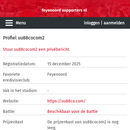
Menu
inloggen
|
aanmelden
Profiel uu88cocom2
Stuur uu88cocom2 een privébericht
.
Registratiedatum:
15 december 2025
Favoriete
Feyenoord
eredivisieclub:
Vak in het stadion:
-
Website:
https://uu88co.com/
Battle:
Beschikbaar voor de Battle
Prijzenkast
De prijzenkast van uu88cocom2 is nog
leeg.