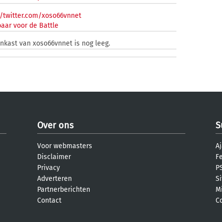
/twitter.com/xoso66vnnet
aar voor de Battle
enkast van xoso66vnnet is nog leeg.
Over ons
S
Voor webmasters
Aj
Disclaimer
F
Privacy
PS
Adverteren
S
Partnerberichten
M
Contact
C