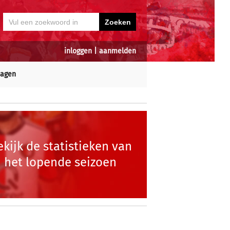
inloggen
|
aanmelden
dagen
ekijk de statistieken van
het lopende seizoen