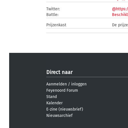
Twitter:
@https:/
Battle:
Beschikb
Prijzenkast
De prijz
Direct naar
Aanmelden
/
inloggen
Feyenoord Forum
Stand
Kalender
E-zine (nieuwsbrief)
Nieuwsarchief