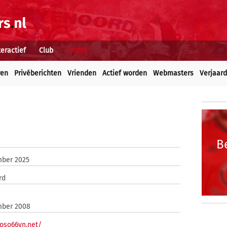
teractief
Club
Profiel
ren
Privéberichten
Vrienden
Actief worden
Webmasters
Verjaar
B
mber 2025
rd
mber 2008
xoso66vn.net/