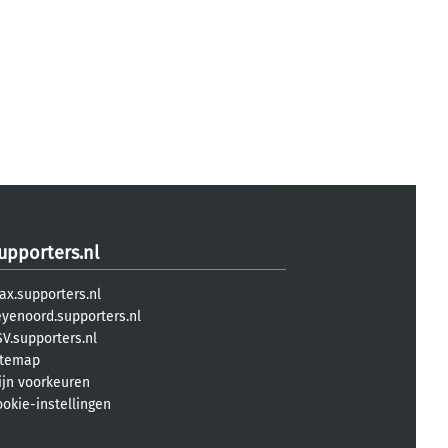
upporters.nl
ax.supporters.nl
eyenoord.supporters.nl
V.supporters.nl
itemap
ijn voorkeuren
ookie-instellingen