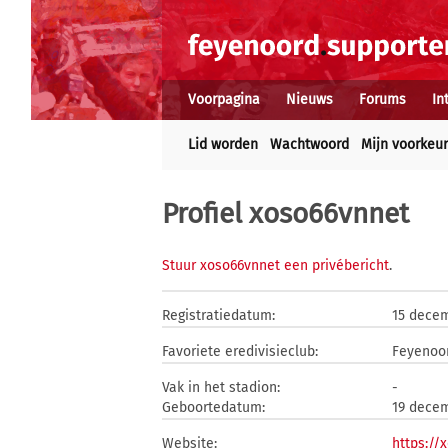
Voorpagina
Nieuws
Forums
In
Lid worden
Wachtwoord
Mijn voorkeu
Profiel xoso66vnnet
Stuur xoso66vnnet een privébericht
.
Registratiedatum:
15 dece
Favoriete eredivisieclub:
Feyenoo
Vak in het stadion:
-
Geboortedatum:
19 dece
Website:
https://