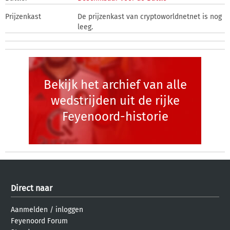
Prijzenkast
De prijzenkast van cryptoworldnetnet is nog
leeg.
Bekijk het archief van alle
wedstrijden uit de rijke
Feyenoord-historie
Direct naar
Aanmelden
/
inloggen
Feyenoord Forum