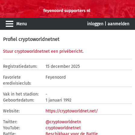
Menu
inloggen
|
aanmelden
Profiel cryptoworldnetnet
Stuur cryptoworldnetnet een privébericht
.
Registratiedatum:
15 december 2025
Favoriete
Feyenoord
eredivisieclub:
Vak in het stadion:
-
Geboortedatum:
1 januari 1992
Website:
https://cryptoworldnet.net/
Twitter:
@cryptoworldnetn
YouTube:
cryptoworldnetnet
Battle:
Beschikbaar voor de Battle