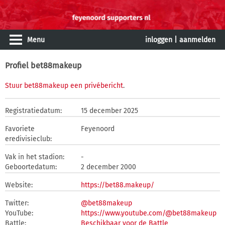
Menu
inloggen
|
aanmelden
Profiel bet88makeup
Stuur bet88makeup een privébericht
.
Registratiedatum:
15 december 2025
Favoriete
Feyenoord
eredivisieclub:
Vak in het stadion:
-
Geboortedatum:
2 december 2000
Website:
https://bet88.makeup/
Twitter:
@bet88makeup
YouTube:
https://www.youtube.com/@bet88makeup
Battle:
Beschikbaar voor de Battle