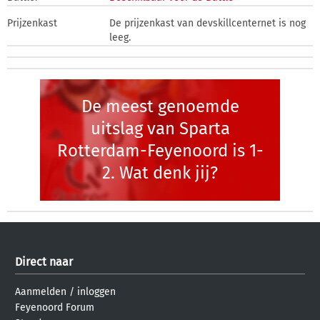
Prijzenkast
De prijzenkast van devskillcenternet is nog
leeg.
De meest genoemde
uitslag van Sparta
Rotterdam-Feyenoord is 1-
2. Wat denk jij?
Direct naar
Aanmelden
/
inloggen
Feyenoord Forum