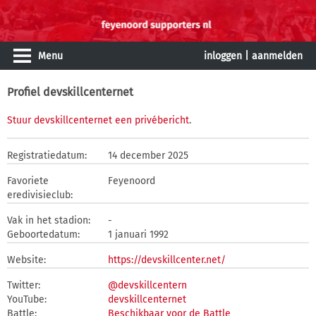
Menu
inloggen
|
aanmelden
Profiel devskillcenternet
Stuur devskillcenternet een privébericht
.
Registratiedatum:
14 december 2025
Favoriete
Feyenoord
eredivisieclub:
Vak in het stadion:
-
Geboortedatum:
1 januari 1992
Website:
https://devskillcenter.net/
Twitter:
@devskillcentern
YouTube:
devskillcenternet
Battle:
Beschikbaar voor de Battle