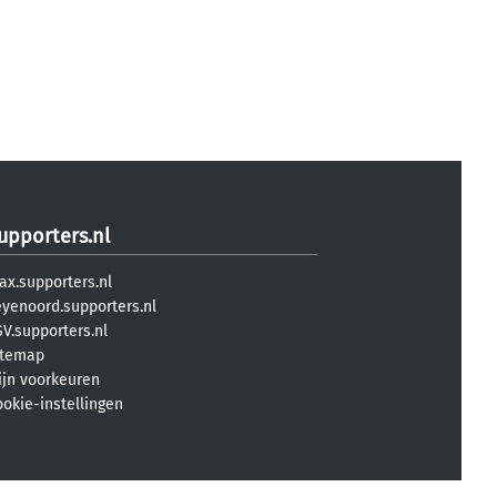
upporters.nl
ax.supporters.nl
eyenoord.supporters.nl
V.supporters.nl
itemap
ijn voorkeuren
ookie-instellingen