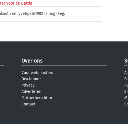
ar voor de Battle
nkast van lyvefipaln1982 is nog leeg.
Over ons
S
Voor webmasters
Aj
Disclaimer
F
Privacy
PS
Adverteren
S
Partnerberichten
M
Contact
C