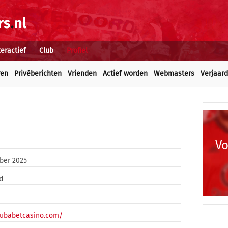
teractief
Club
Profiel
ren
Privéberichten
Vrienden
Actief worden
Webmasters
Verjaar
Vo
ber 2025
d
arubabetcasino.com/