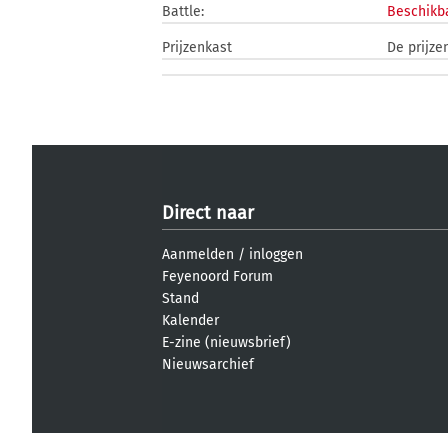
Battle:
Beschikba
Prijzenkast
De prijze
Direct naar
Aanmelden
/
inloggen
Feyenoord Forum
Stand
Kalender
E-zine (nieuwsbrief)
Nieuwsarchief