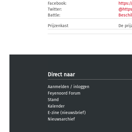
Facebook:
https:
Twitter:
@https
Battle:
Beschi
Prijzenkast
De prij
Direct naar
Aanmelden
/
inloggen
Feyenoord Forum
Stand
Kalender
E-zine (nieuwsbrief)
Nieuwsarchief