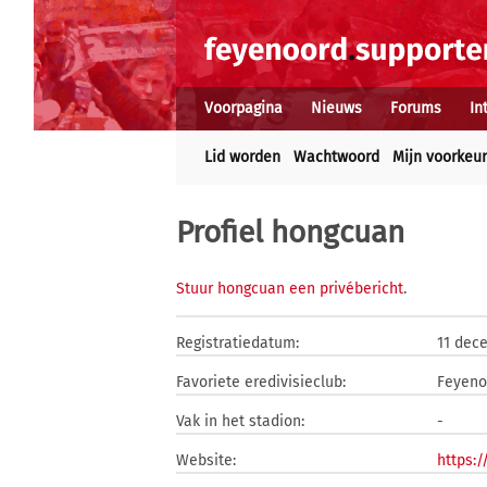
Voorpagina
Nieuws
Forums
In
Lid worden
Wachtwoord
Mijn voorkeu
Profiel hongcuan
Stuur hongcuan een privébericht
.
Registratiedatum:
11 dec
Favoriete eredivisieclub:
Feyeno
Vak in het stadion:
-
Website:
https: