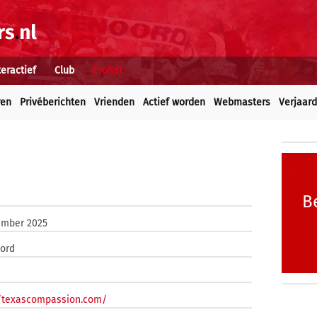
teractief
Club
Profiel
ren
Privéberichten
Vrienden
Actief worden
Webmasters
Verjaar
B
ember 2025
ord
//texascompassion.com/