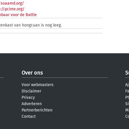
//soaamd.org/
://pcime.org/
kbaar voor de Battle
zenkast van hongcuan is nog leeg.
Over ons
S
Voor webmasters
Aj
Disclaimer
F
Privacy
PS
Adverteren
S
Partnerberichten
M
Contact
C