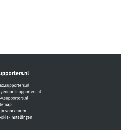
upporters.nl
ax.supporters.nl
eyenoord.supporters.nl
V.supporters.nl
itemap
ijn voorkeuren
ookie-instellingen