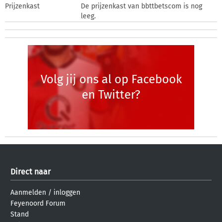
Prijzenkast
De prijzenkast van bbttbetscom is nog
leeg.
Volg jij ons al op Facebook
en Twitter?
Direct naar
Aanmelden
/
inloggen
Feyenoord Forum
Stand