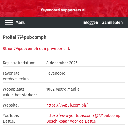
Menu
inloggen
|
aanmelden
Profiel 774pubcomph
Stuur 774pubcomph een privébericht
.
Registratiedatum:
8 december 2025
Favoriete
Feyenoord
eredivisieclub:
Woonplaats:
1002 Metro Manila
Vak in het stadion:
-
Website:
https://774pub.com.ph/
YouTube:
https://www.youtube.com/@774pubcomph
Battle:
Beschikbaar voor de Battle