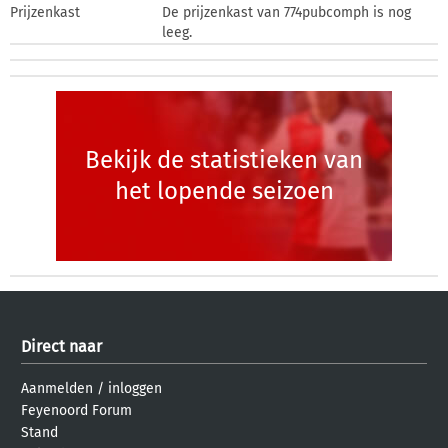
Prijzenkast
De prijzenkast van 774pubcomph is nog
leeg.
Bekijk de statistieken van
het lopende seizoen
Direct naar
Aanmelden
/
inloggen
Feyenoord Forum
Stand