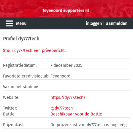
Menu
inloggen
|
aanmelden
Profiel dy777tech
Stuur dy777tech een privébericht
.
Registratiedatum:
7 december 2025
Favoriete eredivisieclub:
Feyenoord
Vak in het stadion:
-
Website:
https://dy777.tech/
Twitter:
@dy777tech1
Battle:
Beschikbaar voor de Battle
Prijzenkast
De prijzenkast van dy777tech is nog leeg.