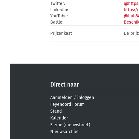
Twitter:
@https:
LinkedIn:
https:/
YouTube:
@hub88
Battle:
Beschik
Prijzenkast
De prij
Direct naar
Aanmelden
/
inloggen
Feyenoord Forum
Stand
Kalender
E-zine (nieuwsbrief)
Nieuwsarchief