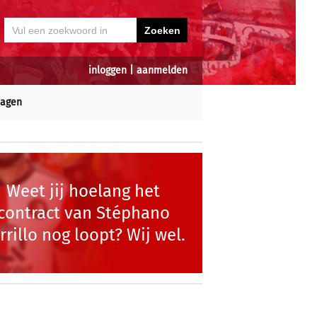
inloggen
|
aanmelden
dagen
Weet jij hoelang het
contract van Stéphano
rrillo nog loopt? Wij wel.