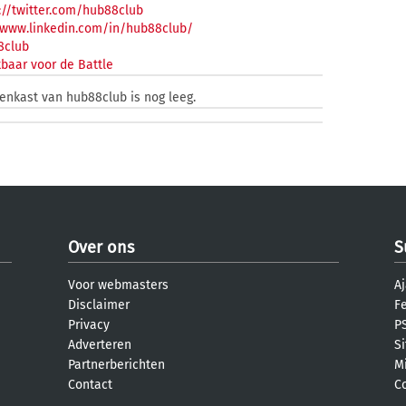
//twitter.com/hub88club
/www.linkedin.com/in/hub88club/
club
baar voor de Battle
zenkast van hub88club is nog leeg.
Over ons
S
Voor webmasters
Aj
Disclaimer
F
Privacy
PS
Adverteren
S
Partnerberichten
M
Contact
C