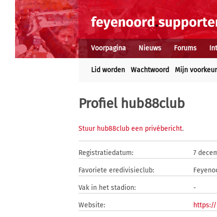
Voorpagina
Nieuws
Forums
In
Lid worden
Wachtwoord
Mijn voorkeu
Profiel hub88club
Stuur hub88club een privébericht
.
Registratiedatum:
7 dece
Favoriete eredivisieclub:
Feyeno
Vak in het stadion:
-
Website:
https:/