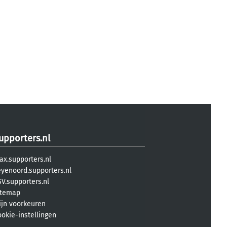
upporters.nl
ax.supporters.nl
eyenoord.supporters.nl
V.supporters.nl
itemap
ijn voorkeuren
ookie-instellingen