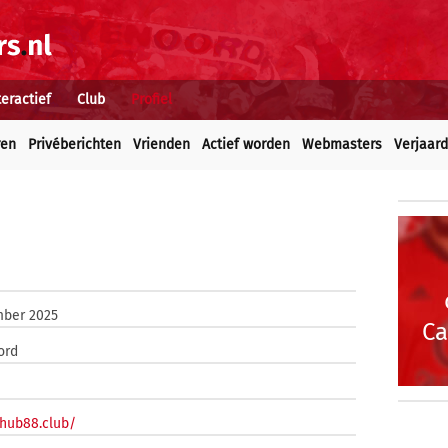
teractief
Club
Profiel
ren
Privéberichten
Vrienden
Actief worden
Webmasters
Verjaar
mber 2025
Ca
ord
/hub88.club/