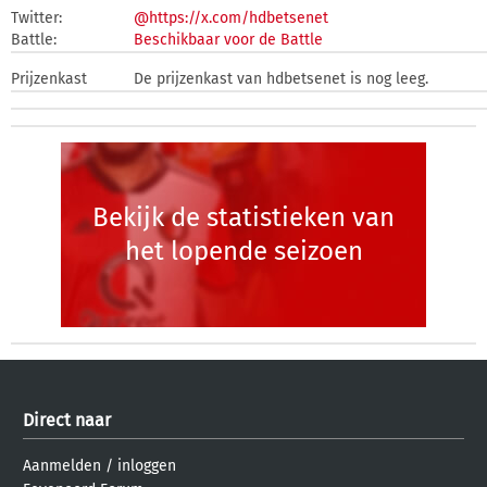
Twitter:
@https://x.com/hdbetsenet
Battle:
Beschikbaar voor de Battle
Prijzenkast
De prijzenkast van hdbetsenet is nog leeg.
Bekijk de statistieken van
het lopende seizoen
Direct naar
Aanmelden
/
inloggen