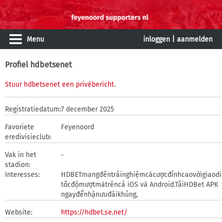
Menu
inloggen
|
aanmelden
Profiel hdbetsenet
Stuur hdbetsenet een privébericht
.
Registratiedatum:
7 december 2025
Favoriete
Feyenoord
eredivisieclub:
Vak in het
-
stadion:
Interesses:
HDBETmangđếntrảinghiệmcácượcđỉnhcaovớigiaodi
tốcđộmượtmàtrêncả iOS và Android.TảiHDBet APK
ngayđểnhậnưuđãikhủng,
Website:
https://hdbet.se.net/