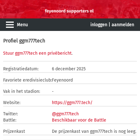
Menu
inloggen
|
aanmelden
Profiel ggm777tech
Stuur ggm777tech een privébericht
.
Registratiedatum:
6 december 2025
Favoriete eredivisieclub:
Feyenoord
Vak in het stadion:
-
Website:
https://ggm777.tech/
Twitter:
@ggm777tech
Battle:
Beschikbaar voor de Battle
Prijzenkast
De prijzenkast van ggm777tech is nog leeg.