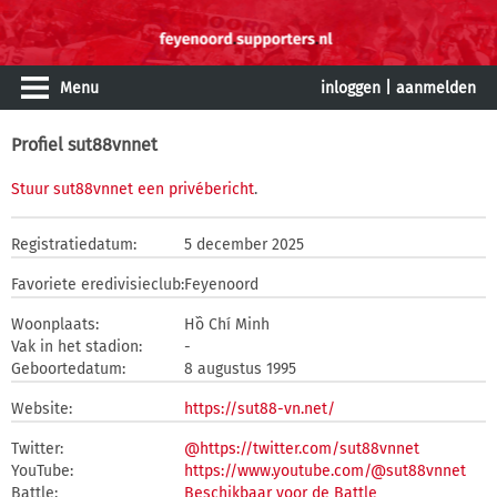
Menu
inloggen
|
aanmelden
Profiel sut88vnnet
Stuur sut88vnnet een privébericht
.
Registratiedatum:
5 december 2025
Favoriete eredivisieclub:
Feyenoord
Woonplaats:
Hồ Chí Minh
Vak in het stadion:
-
Geboortedatum:
8 augustus 1995
Website:
https://sut88-vn.net/
Twitter:
@https://twitter.com/sut88vnnet
YouTube:
https://www.youtube.com/@sut88vnnet
Battle:
Beschikbaar voor de Battle