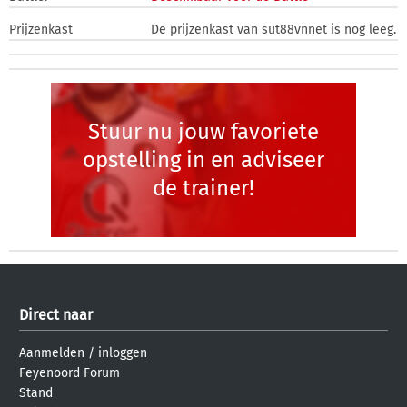
Prijzenkast
De prijzenkast van sut88vnnet is nog leeg.
Stuur nu jouw favoriete
opstelling in en adviseer
de trainer!
Direct naar
Aanmelden
/
inloggen
Feyenoord Forum
Stand