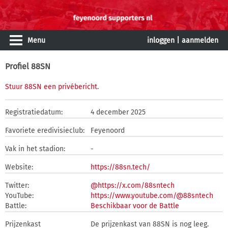
Menu
inloggen
|
aanmelden
Profiel 88SN
Stuur 88SN een privébericht
.
Registratiedatum:
4 december 2025
Favoriete eredivisieclub:
Feyenoord
Vak in het stadion:
-
Website:
https://88sn.tech/
Twitter:
@https://x.com/88sntech
YouTube:
https://www.youtube.com/@88sntech
Battle:
Beschikbaar voor de Battle
Prijzenkast
De prijzenkast van 88SN is nog leeg.