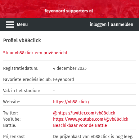
Menu
inloggen
|
aanmelden
Profiel vb88click
Stuur vb88click een privébericht
.
Registratiedatum:
4 december 2025
Favoriete eredivisieclub:
Feyenoord
Vak in het stadion:
-
Website:
https://vb88.click/
Twitter:
@https://twitter.com/vb88click
YouTube:
https://www.youtube.com/@vb88click
Battle:
Beschikbaar voor de Battle
Prijzenkast
De prijzenkast van vb88click is nog leeg.