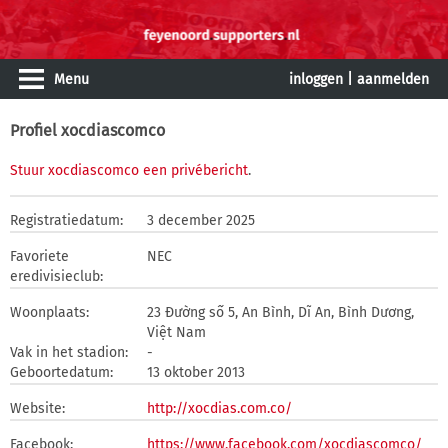
Menu
inloggen
|
aanmelden
Profiel xocdiascomco
Stuur xocdiascomco een privébericht
.
Registratiedatum:
3 december 2025
Favoriete
NEC
eredivisieclub:
Woonplaats:
23 Đường số 5, An Bình, Dĩ An, Bình Dương,
Việt Nam
Vak in het stadion:
-
Geboortedatum:
13 oktober 2013
Website:
http://xocdias.com.co/
Facebook:
https://www.facebook.com/xocdiascomco/