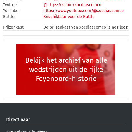
Twitter:
@https://x.com/xocdiascomco
YouTube:
https://www.youtube.com/@xocdiascomco
Battle:
Beschikbaar voor de Battle
Prijzenkast
De prijzenkast van xocdiascomco is nog leeg.
Bekijk het archief van alle
wedstrijden uit de rijke
Feyenoord-historie
Direct naar