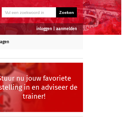
inloggen
|
aanmelden
dagen
Stuur nu jouw favoriete
stelling in en adviseer de
trainer!