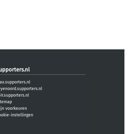
upporters.nl
ax.supporters.nl
eyenoord.supporters.nl
V.supporters.nl
itemap
ijn voorkeuren
ookie-instellingen