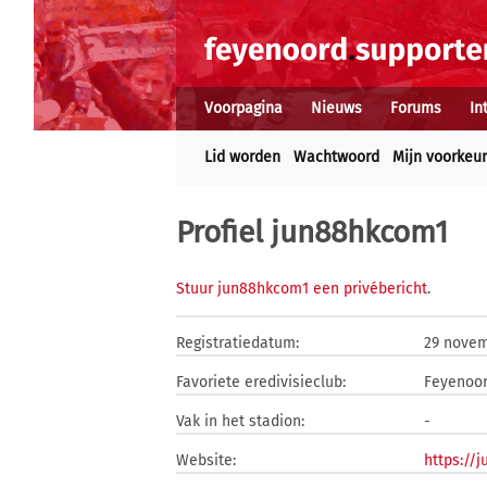
Voorpagina
Nieuws
Forums
In
Lid worden
Wachtwoord
Mijn voorkeu
Profiel jun88hkcom1
Stuur jun88hkcom1 een privébericht
.
Registratiedatum:
29 novem
Favoriete eredivisieclub:
Feyenoo
Vak in het stadion:
-
Website:
https://