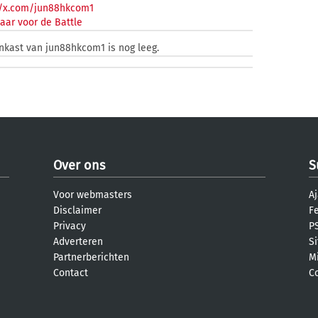
//x.com/jun88hkcom1
aar voor de Battle
enkast van jun88hkcom1 is nog leeg.
Over ons
S
Voor webmasters
Aj
Disclaimer
F
Privacy
PS
Adverteren
S
Partnerberichten
M
Contact
C