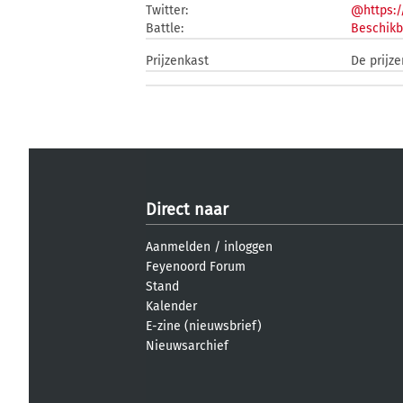
Twitter:
@https:
Battle:
Beschikb
Prijzenkast
De prijz
Direct naar
Aanmelden
/
inloggen
Feyenoord Forum
Stand
Kalender
E-zine (nieuwsbrief)
Nieuwsarchief