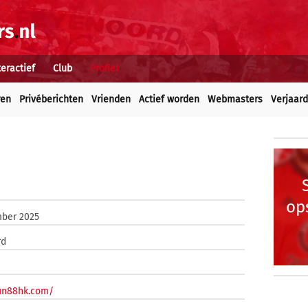
teractief
Club
Profiel
ren
Privéberichten
Vrienden
Actief worden
Webmasters
Verjaar
op
ber 2025
rd
jun88hk.com/