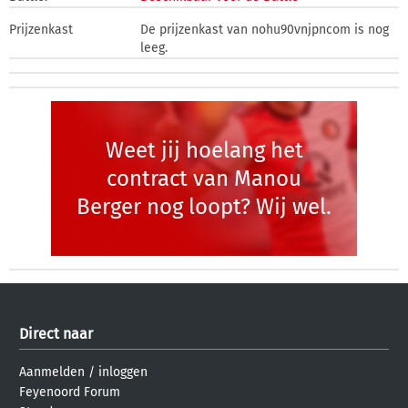
Prijzenkast
De prijzenkast van nohu90vnjpncom is nog
leeg.
Weet jij hoelang het
contract van Manou
Berger nog loopt? Wij wel.
Direct naar
Aanmelden
/
inloggen
Feyenoord Forum