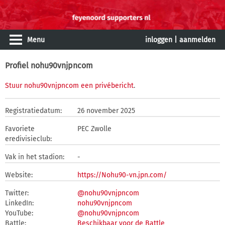
Menu
inloggen
|
aanmelden
Profiel nohu90vnjpncom
Stuur nohu90vnjpncom een privébericht
.
Registratiedatum:
26 november 2025
Favoriete
PEC Zwolle
eredivisieclub:
Vak in het stadion:
-
Website:
https://Nohu90-vn.jpn.com/
Twitter:
@nohu90vnjpncom
LinkedIn:
nohu90vnjpncom
YouTube:
@nohu90vnjpncom
Battle:
Beschikbaar voor de Battle