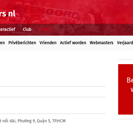
teractief
Club
Profiel
ren
Privéberichten
Vrienden
Actief worden
Webmasters
Verjaar
Be
 nối dài, Phường 9, Quận 5, TP.HCM