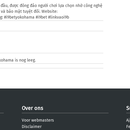
g đầu, được đông đảo người chơi lựa chọn nhờ công nghệ
c và bảo mật tuyệt đối. Website:
g: #i9betyokohama #i9bet #linkvaoi9b
e
kohama is nog leeg.
Over ons
S
Voor webmasters
Aj
Disclaimer
F