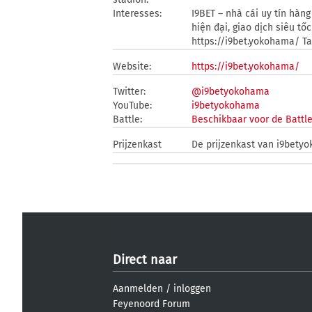
Interesses:
I9BET – nhà cái uy tín hàn
hiện đại, giao dịch siêu tố
https://i9bet.yokohama/ Ta
Website:
https://i9bet.yokohama/
Twitter:
@i9betyokohama
YouTube:
i9betyokohama
Battle:
Beschikbaar voor de Battl
Prijzenkast
De prijzenkast van i9betyo
Direct naar
Aanmelden
/
inloggen
Feyenoord Forum