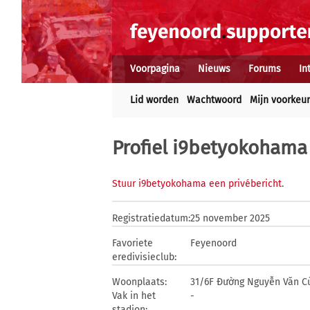
Voorpagina
Nieuws
Forums
In
Lid worden
Wachtwoord
Mijn voorkeu
Profiel i9betyokohama
Stuur i9betyokohama een privébericht
.
Registratiedatum:
25 november 2025
Favoriete
Feyenoord
eredivisieclub:
Woonplaats:
31/6F Đường Nguyễn Văn Cừ
Vak in het
-
stadion: