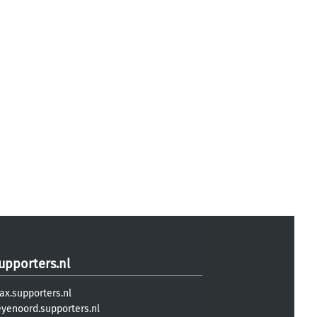
upporters.nl
ax.supporters.nl
eyenoord.supporters.nl