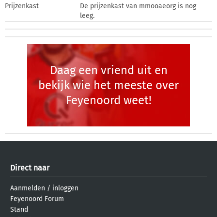
Prijzenkast
De prijzenkast van mmooaeorg is nog
leeg.
Daag een vriend uit en
bekijk wie het meeste over
Feyenoord weet!
Direct naar
Aanmelden
/
inloggen
Feyenoord Forum
Stand