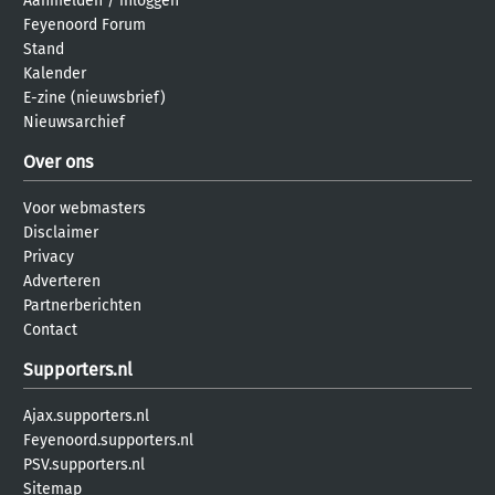
Aanmelden
/
inloggen
Feyenoord Forum
Stand
Kalender
E-zine (nieuwsbrief)
Nieuwsarchief
Over ons
Voor webmasters
Disclaimer
Privacy
Adverteren
Partnerberichten
Contact
Supporters.nl
Ajax.supporters.nl
Feyenoord.supporters.nl
PSV.supporters.nl
Sitemap