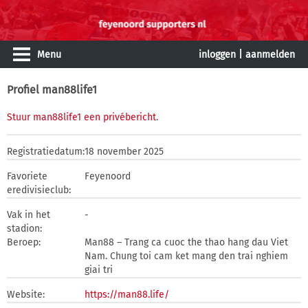
Menu
inloggen
|
aanmelden
Profiel man88life1
Stuur man88life1 een privébericht
.
Registratiedatum:
18 november 2025
Favoriete
Feyenoord
eredivisieclub:
Vak in het
-
stadion:
Beroep:
Man88 – Trang ca cuoc the thao hang dau Viet
Nam. Chung toi cam ket mang den trai nghiem
giai tri
Website:
https://man88.life/