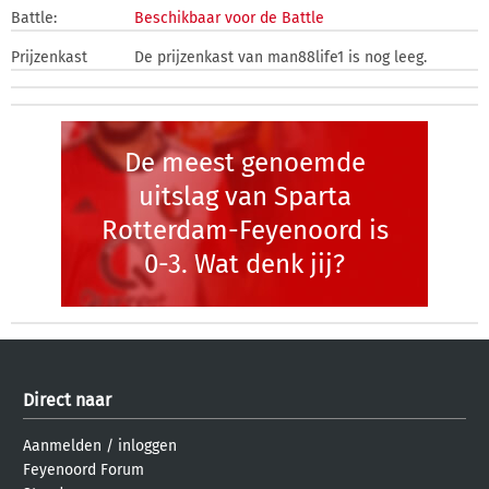
Battle:
Beschikbaar voor de Battle
Prijzenkast
De prijzenkast van man88life1 is nog leeg.
De meest genoemde
uitslag van Sparta
Rotterdam-Feyenoord is
0-3. Wat denk jij?
Direct naar
Aanmelden
/
inloggen
Feyenoord Forum