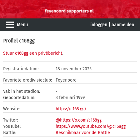
Menu
inloggen
|
aanmelden
Profiel c168gg
Stuur c168gg een privébericht
.
Registratiedatum:
18 november 2025
Favoriete eredivisieclub:
Feyenoord
Vak in het stadion:
-
Geboortedatum:
3 februari 1999
Website:
https://c168.gg/
Twitter:
@https://x.com/c168gg
YouTube:
https://www.youtube.com/@c168gg
Battle:
Beschikbaar voor de Battle