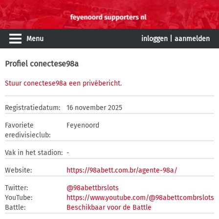
Menu
inloggen
|
aanmelden
Profiel conectese98a
Stuur conectese98a een privébericht
.
Registratiedatum:
16 november 2025
Favoriete
Feyenoord
eredivisieclub:
Vak in het stadion:
-
Website:
https://98abett.com.br/agente-98a/
Twitter:
@98abettbrslots
YouTube:
https://www.youtube.com/@98abettcombrslots
Battle:
Beschikbaar voor de Battle