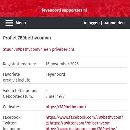
Menu
inloggen
|
aanmelden
Profiel 789bethvcomvn
Stuur 789bethvcomvn een privébericht
.
Registratiedatum:
16 november 2025
Favoriete
Feyenoord
eredivisieclub:
Vak in het stadion:
-
Geboortedatum:
3 mei 1978
Website:
https://789bethv.com/
Facebook:
https://www.facebook.com/789bethvcom/
Twitter:
@https://twitter.com/789bethvcom
Instagram:
https://www.instagram.com/789bethv/