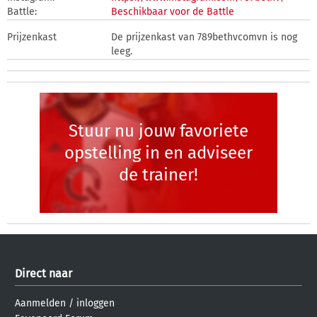
Battle:
Beschikbaar voor de Battle
Prijzenkast
De prijzenkast van 789bethvcomvn is nog
leeg.
Stuur nu jouw favoriete
opstelling in en adviseer
de trainer!
Direct naar
Aanmelden
/
inloggen