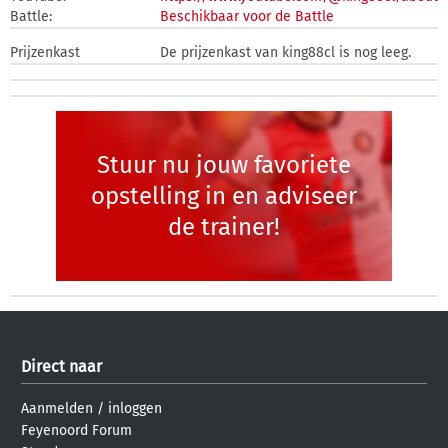
Battle:
Beschikbaar voor de Battle
Prijzenkast
De prijzenkast van king88cl is nog leeg.
Stuur nu jouw favoriete
opstelling in en adviseer
de trainer!
Direct naar
Aanmelden
/
inloggen
Feyenoord Forum