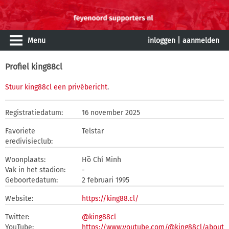
Menu
inloggen
|
aanmelden
Profiel king88cl
Stuur king88cl een privébericht
.
Registratiedatum:
16 november 2025
Favoriete
Telstar
eredivisieclub:
Woonplaats:
Hồ Chí Minh
Vak in het stadion:
-
Geboortedatum:
2 februari 1995
Website:
https://king88.cl/
Twitter:
@king88cl
YouTube:
https://www.youtube.com/@king88cl/about