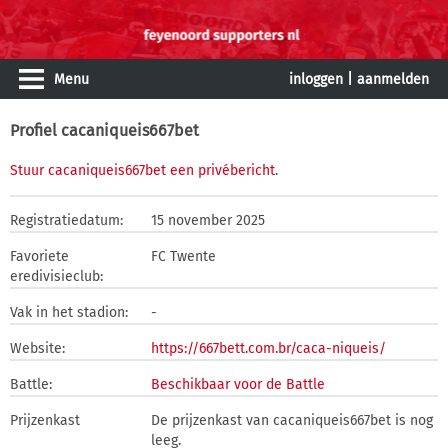
Menu
inloggen
|
aanmelden
Profiel cacaniqueis667bet
Stuur cacaniqueis667bet een privébericht
.
Registratiedatum:
15 november 2025
Favoriete
FC Twente
eredivisieclub:
Vak in het stadion:
-
Website:
https://667bett.com.br/caca-niqueis/
Battle:
Beschikbaar voor de Battle
Prijzenkast
De prijzenkast van cacaniqueis667bet is nog
leeg.