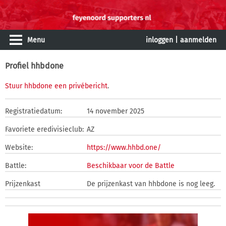
Menu
inloggen
|
aanmelden
Profiel hhbdone
Stuur hhbdone een privébericht
.
Registratiedatum:
14 november 2025
Favoriete eredivisieclub:
AZ
Website:
https://www.hhbd.one/
Battle:
Beschikbaar voor de Battle
Prijzenkast
De prijzenkast van hhbdone is nog leeg.